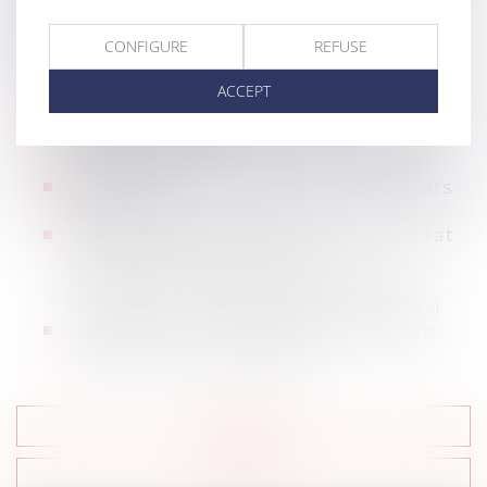
du travail et est à votre disposition pour
vous accompagner dans les démarches
CONFIGURE
REFUSE
suivantes :
ACCEPT
Aide à la mise en place d’institutions
représentatives
Rédaction et négociation d’accords
d’entreprises
Rédaction et négociation de contrats
de travail
Mise en œuvre de ruptures du contrat
de travail (disciplinaires,
conventionnels, économiques ou
personnels, individuels ou collectifs)
Assistance et représentation devant
les juridictions du travail.
Services
Contact