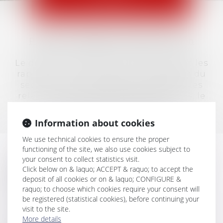
LAW
Page not available in English version
Le droit du travail est le droit qui régit les
rapports entre salariés et employeurs du
secteur privé. Il regroupe aussi bien les
relations individuelles que collectives, le
conseil que le contentieux.
Information about cookies
We use technical cookies to ensure the proper
functioning of the site, we also use cookies subject to
your consent to collect statistics visit.
Les multiples réformes dont il fait l’objet,
Click below on & laquo; ACCEPT & raquo; to accept the
son interdépendance avec les politiques
deposit of all cookies or on & laquo; CONFIGURE &
budgétaires, en fait un droit à la
raquo; to choose which cookies require your consent will
compréhension ardue.
be registered (statistical cookies), before continuing your
visit to the site.
Le Cabinet a une réelle expérience en droit
More details