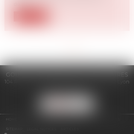
déché...
Read more
<<
<
1
2
3
>
>>
GOURION SOUBEYRAND & PARTENAIRES
104 Rue du Président Édouard Herriot, 69002 Lyon
Tél :
04 37 23 09 90
FIND US
HOME
OUR PEOPLE
SERVICES
NEWS
CONTACT
FEES
SITEMAP
LEGAL NOTICES
ARTICLES