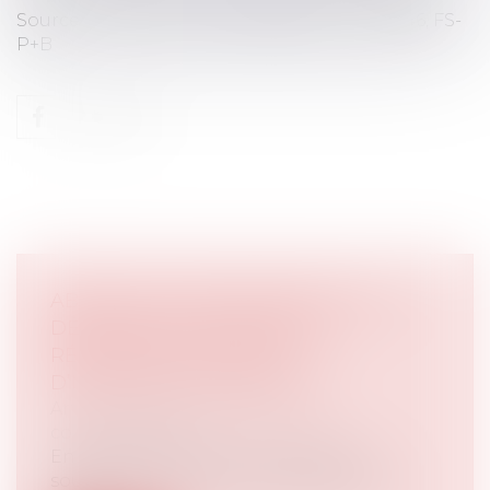
Source : Cass. 1re civ., 15 mai 2018, n° Y 17-17.546, FS-
P+B
ABSENCE DE PRESCRIPTION DE LA
DÉCHÉANCE DES INTÉRÊTS
RÉSULTANT DU DÉFAUT
D’INFORMATION ANNUELLE
Article juridique
/
Droit de la
consommation
En matière bancaire, un argument
souvent utilisé consiste à demander la