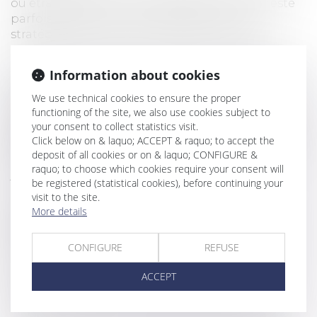
ou étrangère limite nos possibilités mais il reste
parfois des options de compétence ou des
stratégies qui peuvent être mises en place.
A été soumis à la Cour de cassation (française) la
Information about cookies
question de savoir si l'obtention d'une décision à
l'étranger (on peut imaginer qu'il a été décidé
We use technical cookies to ensure the proper
functioning of the site, we also use cookies subject to
stratégiquement qu'il valait mieux faire juger son
your consent to collect statistics visit.
affaire dans ce pays) pouvait être reconnu en
Click below on & laquo; ACCEPT & raquo; to accept the
France alors qu'elle avait été obtenue en violation
deposit of all cookies or on & laquo; CONFIGURE &
d'une clause contractuelle désignant les
raquo; to choose which cookies require your consent will
juridictions françaises comme compétente.
be registered (statistical cookies), before continuing your
visit to the site.
Fort heureusement la Cour de cassation a
More details
répondu par la négative sur le fondement de
l'article 36, a) de l'Accord du 24 avril 1961 conclu
CONFIGURE
REFUSE
entre la France et le Burkina Faso.
ACCEPT
Nicolas SOUBEYRAND – Avocat au Barreau de
LYON